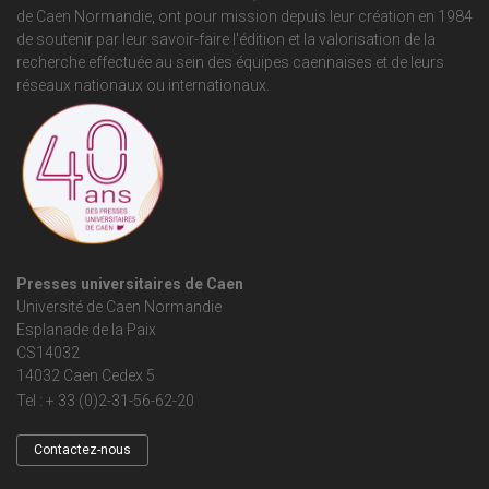
de Caen Normandie
, ont pour mission depuis leur création en 1984
de soutenir par leur savoir-faire l'édition et la valorisation de la
recherche effectuée au sein des équipes caennaises et de leurs
réseaux nationaux ou internationaux.
Presses universitaires de Caen
Université de Caen Normandie
Esplanade de la Paix
CS14032
14032 Caen Cedex 5
Tel : + 33 (0)2-31-56-62-20
Contactez-nous