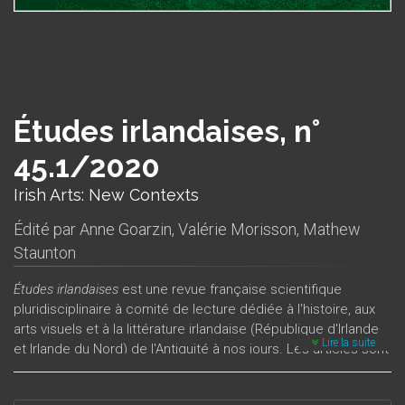
Études irlandaises, n°
45.1/2020
Irish Arts: New Contexts
Édité par
Anne Goarzin
,
Valérie Morisson
,
Mathew
Staunton
Études irlandaises
est une revue française scientifique
pluridisciplinaire à comité de lecture dédiée à l'histoire, aux
arts visuels et à la littérature irlandaise (République d'Irlande
Lire la suite
et Irlande du Nord) de l'Antiquité à nos jours. Les articles sont
publiés en français, en anglais ou en gaélique, et peuvent
porter sur la poésie, la fiction, le théâtre, le cinéma, la