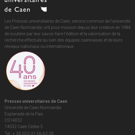
Les Presses universitaires de Caen, service commun de
l'université
de Caen Normandie
, ont pour mission depuis leur création en 1984
de soutenir par leur savoir-faire l'édition et la valorisation de la
recherche effectuée au sein des équipes caennaises et de leurs
réseaux nationaux ou internationaux.
Presses universitaires de Caen
Université de Caen Normandie
Esplanade de la Paix
CS14032
14032 Caen Cedex 5
Tel : + 33 (0)2-31-56-62-20