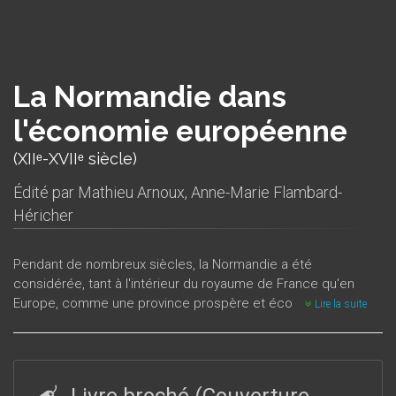
La Normandie dans
l'économie européenne
(XIIᵉ-XVIIᵉ siècle)
Édité par
Mathieu Arnoux
,
Anne-Marie Flambard-
Héricher
Pendant de nombreux siècles, la Normandie a été
considérée, tant à l'intérieur du royaume de France qu'en
Europe, comme une province prospère et économiquement
Lire la suite
active. Encore aujourd'hui, tant en ville que dans les
campagnes, monuments, habitats et sites industriels
témoignent de cette richesse, qui faisait d'elle la province la
plus peuplée du royaume et la première contributrice à ses
Livre broché (Couverture