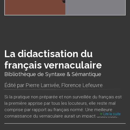
La didactisation du
français vernaculaire
Bibliothèque de Syntaxe & Sémantique
Édité par
Pierre Larrivée
,
Florence Lefeuvre
Si la pratique non préparée et non surveillée du français est
la première apprise par tous les locuteurs, elle reste mal
comprise par rapport au français normé. Une meilleure
Lire la suite
connaissance du vernaculaire aurait un impact didactique.
Faire avancer la didactisation du français vernaculaire est
l'objectif de cet ouvrage. En effet, les points de décalage