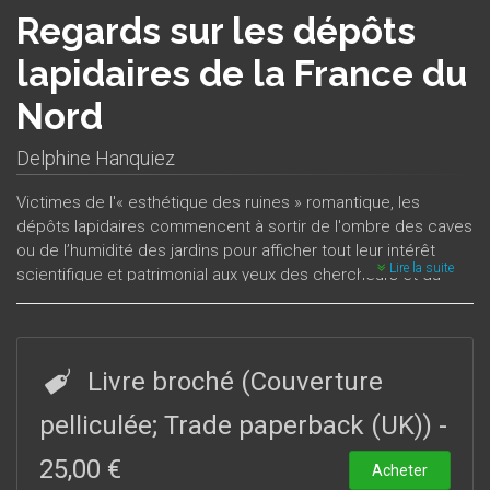
Regards sur les dépôts
lapidaires de la France du
Nord
Delphine Hanquiez
Victimes de l'« esthétique des ruines » romantique, les
dépôts lapidaires commencent à sortir de l'ombre des caves
ou de l’humidité des jardins pour afficher tout leur intérêt
Lire la suite
scientifique et patrimonial aux yeux des chercheurs et du
public. Leur statut reste pourtant problématique puisque ces
objets sont par définition isolés de leur contexte et que la
connaissance de leur provenance est parfois une recherche
en soi. Ainsi, ils peuvent aussi bien avoir fait partie de la
Livre broché (Couverture
décoration d’un édifice encore en élévation qu’être de
simples matériaux d’un monument disparu. Qui plus est, les
pelliculée; Trade paperback (UK))
-
vestiges d’un seul ouvrage sont parfois dispersés dans
25,00 €
plusieurs dépôts de statuts différents, tandis qu’un seul lieu
Acheter