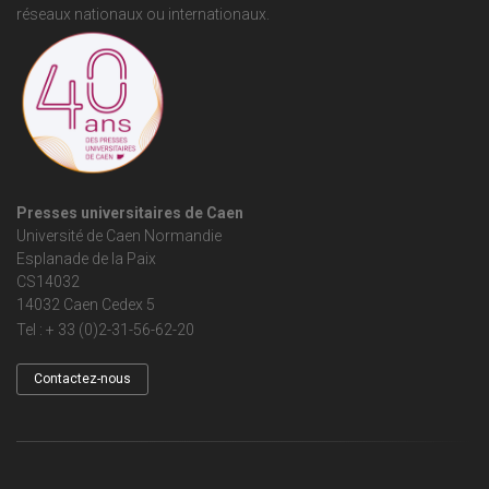
réseaux nationaux ou internationaux.
Presses universitaires de Caen
Université de Caen Normandie
Esplanade de la Paix
CS14032
14032 Caen Cedex 5
Tel : + 33 (0)2-31-56-62-20
Contactez-nous