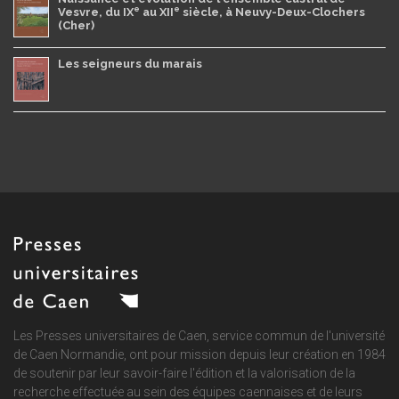
e
e
Vesvre, du IX
au XII
siècle, à Neuvy-Deux-Clochers
(Cher)
Les seigneurs du marais
Les Presses universitaires de Caen, service commun de
l'université
de Caen Normandie
, ont pour mission depuis leur création en 1984
de soutenir par leur savoir-faire l'édition et la valorisation de la
recherche effectuée au sein des équipes caennaises et de leurs