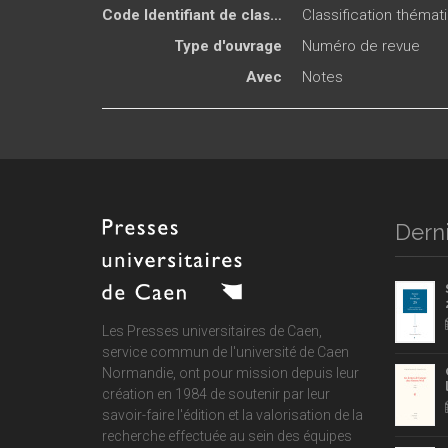
Code Identifiant de classement sujet
Classification thémat
Type d'ouvrage
Numéro de revue
Avec
Notes
Derni
Les Presses universitaires de Caen,
service commun de
l'université de Caen
Normandie
, ont pour mission depuis leur
création en 1984 de soutenir par leur
savoir-faire l'édition et la valorisation de la
recherche effectuée au sein des équipes