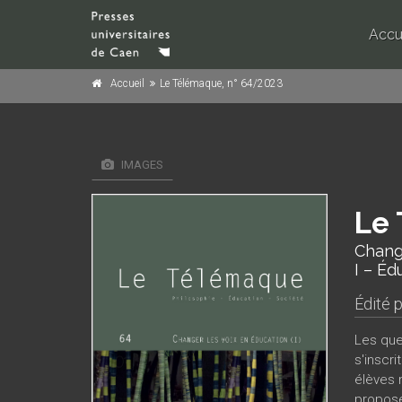
Accu
Accueil
Le Télémaque, n° 64/2023
IMAGES
Le 
Change
I – Éd
Édité 
Les que
s'inscri
élèves 
propose