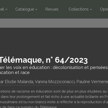
eil
Catalogue
Revues
Collections
Ope
Télémaque, n° 64/2023
r les voix en éducation : décolonisation et pensées 
ucation et race
par
Elodie Malanda
,
Vanina Mozziconacci
,
Pauline Vermere
stions de racisme en éducation sont de plus en plus étudiées au
t dans leur prolongement et fait écho à une actualité brûlante en F
musulmans et/ou non blancs invite à réfléchir à la reproduction d’u
 de faire ce numéro du
Télémaque
.