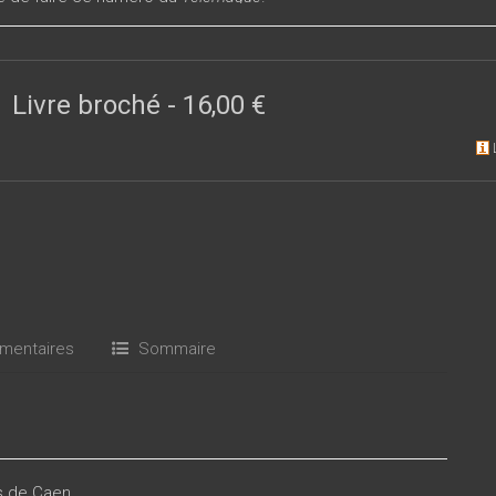
Livre broché
-
16,00 €
entaires
Sommaire
es de Caen