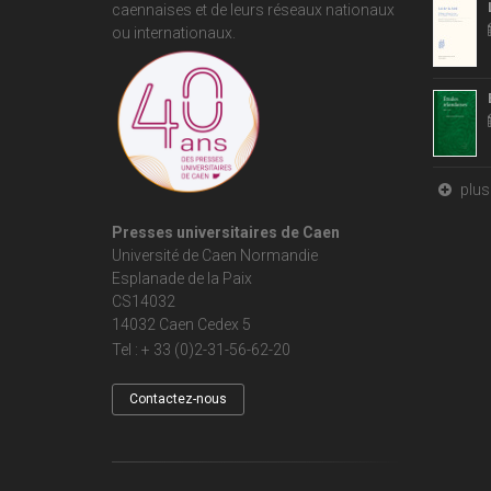
caennaises et de leurs réseaux nationaux
ou internationaux.
plus 
Presses universitaires de Caen
Université de Caen Normandie
Esplanade de la Paix
CS14032
14032 Caen Cedex 5
Tel : + 33 (0)2-31-56-62-20
Contactez-nous