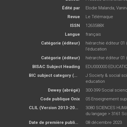
Édité par
Elodie Malanda
,
Vanin
Revue
Le Télémaque
ISSN
1263588X
Langue
français
Catégorie (éditeur)
hiérarchie éditeur 01 
l'éducation
Catégorie (éditeur)
hiérarchie éditeur 01 
BISAC Subject Heading
EDU000000 EDUCATIO
BIC subject category (UK)
J Society & social sc
education
Dewey (abrégé)
300-399 Social scien
Code publique Onix
05 Enseignement supé
CLIL (Version 2013-2019 )
3080 SCIENCES HUMAI
du langage > 3161 Sc
Date de première publication du titre
08 décembre 2023