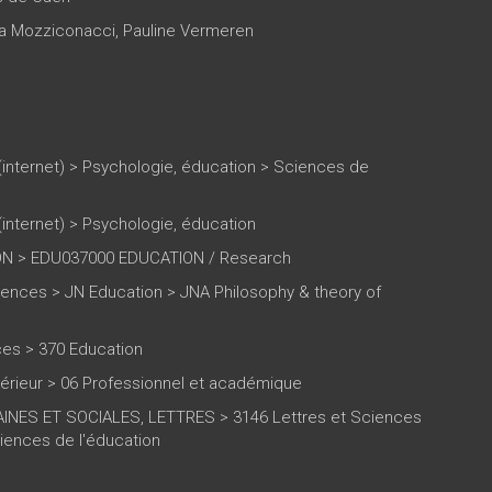
a Mozziconacci
,
Pauline Vermeren
(internet)
>
Psychologie, éducation
>
Sciences de
(internet)
>
Psychologie, éducation
N > EDU037000 EDUCATION / Research
iences > JN Education > JNA Philosophy & theory of
ces > 370 Education
rieur > 06 Professionnel et académique
NES ET SOCIALES, LETTRES > 3146 Lettres et Sciences
iences de l'éducation