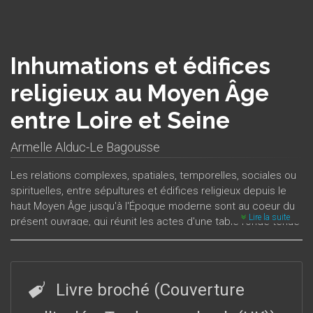
Inhumations et édifices
religieux au Moyen Âge
entre Loire et Seine
Armelle Alduc-Le Bagousse
Les relations complexes, spatiales, temporelles, sociales ou
spirituelles, entre sépultures et édifices religieux depuis le
haut Moyen Âge jusqu'à l'Époque moderne sont au coeur du
Lire la suite
présent ouvrage, qui réunit les actes d'une table ronde tenue
à l'université de Caen Basse-Normandie en octobre 2003.
L'organisation et l'évolution des espaces funéraires par
rapport aux espaces religieux, la hiérarchisation de
l'emplacement des tombes, l'identité, le statut des inhumés
Livre broché (Couverture
et leur commémoration sont examinés, selon des