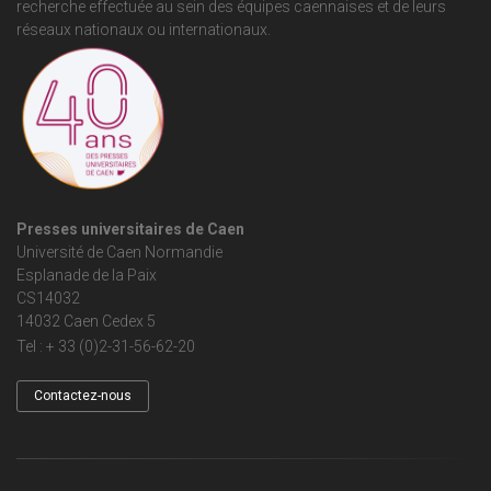
recherche effectuée au sein des équipes caennaises et de leurs
réseaux nationaux ou internationaux.
Presses universitaires de Caen
Université de Caen Normandie
Esplanade de la Paix
CS14032
14032 Caen Cedex 5
Tel : + 33 (0)2-31-56-62-20
Contactez-nous