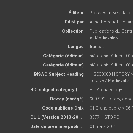
Éditeur
Presses universitair
Édité par
Anne Bocquet-Liénar
Collection
Publications du Cent
et Médiévales
Langue
français
Catégorie (éditeur)
hiérarchie éditeur 01 
Catégorie (éditeur)
hiérarchie éditeur 01 
BISAC Subject Heading
HIS000000 HISTORY >
Europe / Medieval > 
BIC subject category (UK)
HD Archaeology
Dewey (abrégé)
900-999 History, geog
Code publique Onix
01 Grand public > 06
CLIL (Version 2013-2019 )
3377 HISTOIRE
Date de première publication du titre
01 mars 2011