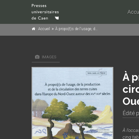
Accu
Accueil
À propo(t)s de l'usage, de la production et de la circulation des terres cuites dan l'Europe du Nord-Ouest autour des XIVᵉ-XVIᵉ siècles
IMAGES
À p
cir
Oue
Édité 
À l'occ
cinq tab