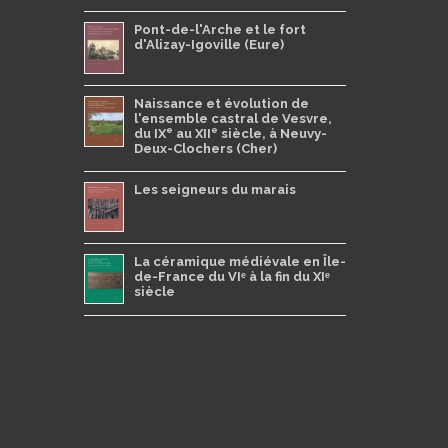
Pont-de-l'Arche et le fort
d'Alizay-Igoville (Eure)
Naissance et évolution de
l'ensemble castral de Vesvre,
e
e
du IX
au XII
siècle, à Neuvy-
Deux-Clochers (Cher)
Les seigneurs du marais
La céramique médiévale en Île-
de-France du VIᵉ à la fin du XIᵉ
siècle