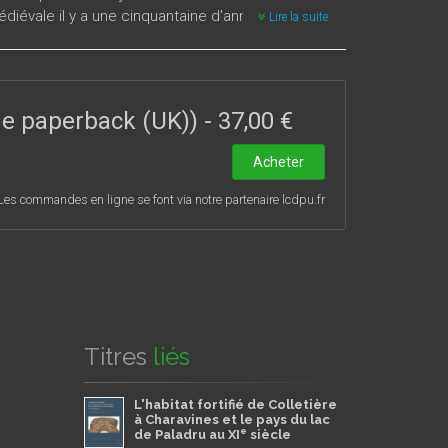
diévale il y a une cinquantaine d'années, on
Lire la suite
 Cet ouvrage propose un bilan de l'histoire de la
e
e
our des XIV
-XVI
siècles) est celle d'une importante
 vaisselier et par l'émergence de hameaux ou de
 à une illustration de l'évolution des recherches
ade paperback (UK))
-
37,00 €
au renouvellement des problématiques
torisent un nouveau regard sur les ateliers, sur
Acheter
nant la circulation des pots, et donc des hommes -
de marquée par la guerre de Cent Ans -, rappellent
Les commandes en ligne se font via notre partenaire lcdpu.fr
turels.
Titres
liés
L'habitat fortifié de Colletière
à Charavines et le pays du lac
e
de Paladru au XI
siècle