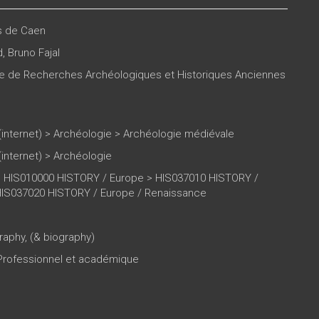
es de Caen
d
,
Bruno Fajal
re de Recherches Archéologiques et Historiques Anciennes
(internet)
>
Archéologie
>
Archéologie médiévale
(internet)
>
Archéologie
 HIS010000 HISTORY / Europe > HIS037010 HISTORY /
HIS037020 HISTORY / Europe / Renaissance
raphy, (& biography)
 Professionnel et académique