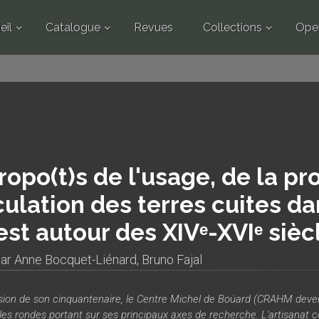
eil
Catalogue
Revues
Collections
Ope
ropo(t)s de l'usage, de la pr
culation des terres cuites d
st autour des XIVᵉ-XVIᵉ sièc
par
Anne Bocquet-Liénard
,
Bruno Fajal
asion de son cinquantenaire, le Centre Michel de Boüard (CRAHM dev
les rondes portant sur ses principaux axes de recherche. L'artisanat cér