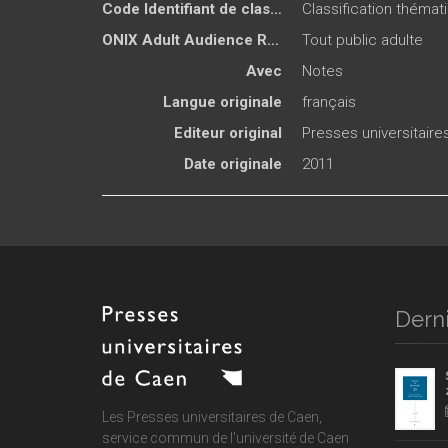
Code Identifiant de classement sujet
Classification thémat
ONIX Adult Audience Rating
Tout public adulte
Avec
Notes
Langue originale
français
Editeur original
Presses universitair
Date originale
2011
Derni
Les Presses universitaires de Caen,
service commun de
l'université de Caen