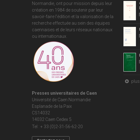
Normandie
, ont pour mission depuis leur
création en 1984 de soutenir par leur
savoir-faire l'édition et la valorisation de la
recherche effectuée au sein des équipes
caennaises et de leurs réseaux nationaux
ou internationaux.
plus 
Presses universitaires de Caen
Université de Caen Normandie
Esplanade de la Paix
CS14032
14032 Caen Cedex 5
Tel : + 33 (0)2-31-56-62-20