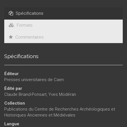
synthèses stimulantes sur la naissance des provinces
romaines d'Afrique, leurs noms, leurs définitions territoriales
Spécifications
et leurs évolutions, parfois sur le long terme, où l'histoire et
les traditions régionales dialoguent avec la volonté politique
Formats
de Rome.
Commentaires
Spécifications
Éditeur
Presses universitaires de Caen
Édité par
Claude Briand-Ponsart
,
Yves Modéran
Collection
Publications du Centre de Recherches Archéologiques et
Historiques Anciennes et Médiévales
Langue