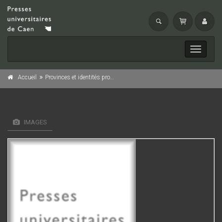
Toggle
navigati
Accueil
Provinces et identités provinciales dans l'Afrique romaine
IMAGES