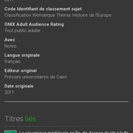
Code Identifiant de classement sujet
Classification thématique Thema: Histoire de l’Europe
ONIX Adult Audience Rating
Tout public adulte
Avec
Notes
Langue originale
français
Editeur original
Presses universitaires de Caen
Date originale
2011
Titres
liés
La céramique médiévale en Île-de-France du VIᵉ à la fin