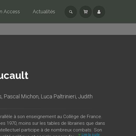
n Access
Actualités
ucault
s
,
Pascal Michon
,
Luca Paltrinieri
,
Judith
arallèle à son enseignement au Collège de France.
s 1970, moins sur les tables de librairies que dans
 l’intellectuel participe à de nombreux combats. Son
Lire la suite