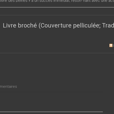
 livre des peines » a un succès immédiat, réson- nant avec une act
 par les événements de 1968. Un succès qui réside dans la capaci
 fois, un travail de la pensée et une attention au contemporain rel
ès la publication de
Surveiller et Punir
, on peut mesurer la manière 
t, comme ceux de discipline, de panoptisme ou d’illégalisme, ont 
Livre broché (Couverture pelliculée; Tr
aussi la formidable actualité de Michel Foucault pour penser notre
entaires