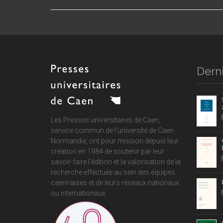
Derni
Les Presses universitaires de Caen,
service commun de
l'université de Caen
Normandie
, ont pour mission depuis leur
création en 1984 de soutenir par leur
savoir-faire l'édition et la valorisation de la
recherche effectuée au sein des équipes
caennaises et de leurs réseaux nationaux
ou internationaux.