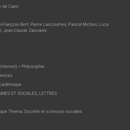
es de Caen
-François Bert
,
Pierre Lascoumes
,
Pascal Michon
,
Luca
l
,
Jean-Claude Zancarini
(internet)
>
Philosophie
ciences
 académique
INES ET SOCIALES, LETTRES
tique Thema: Société et sciences sociales