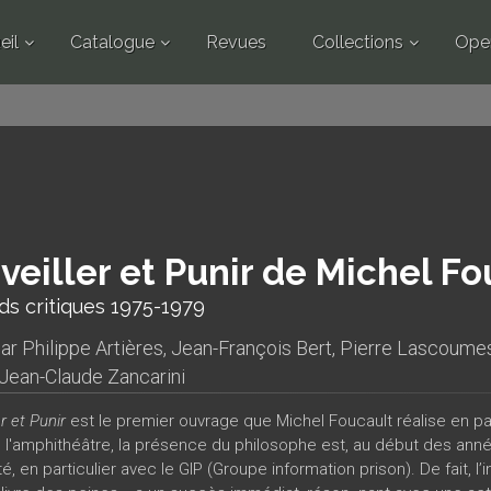
eil
Catalogue
Revues
Collections
Ope
veiller et Punir de Michel Fo
s critiques 1975-1979
par
Philippe Artières
,
Jean-François Bert
,
Pierre Lascoume
Jean-Claude Zancarini
er et Punir
est le premier ouvrage que Michel Foucault réalise en p
 l'amphithéâtre, la présence du philosophe est, au début des année
ité, en particulier avec le GIP (Groupe information prison). De fait,