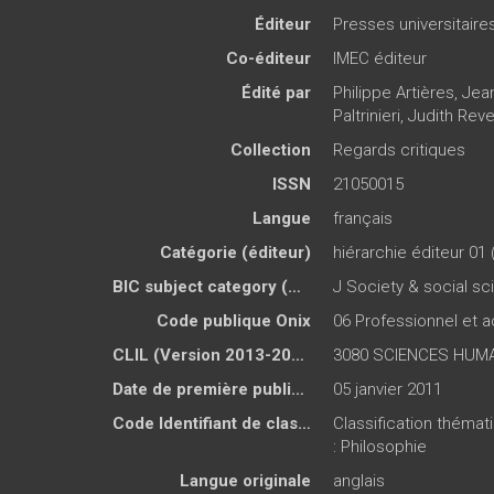
Éditeur
Presses universitair
Co-éditeur
IMEC éditeur
Édité par
Philippe Artières
,
Jean
Paltrinieri
,
Judith Reve
Collection
Regards critiques
ISSN
21050015
Langue
français
Catégorie (éditeur)
hiérarchie éditeur 01 
BIC subject category (UK)
J Society & social s
Code publique Onix
06 Professionnel et
CLIL (Version 2013-2019 )
3080 SCIENCES HUMA
Date de première publication du titre
05 janvier 2011
Code Identifiant de classement sujet
Classification théma
: Philosophie
Langue originale
anglais