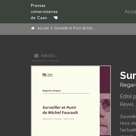
Accu
Accueil
Surveiller et Punir de Michel Foucault
IMAGES
Sur
Regard
Édité 
Revel
,
Surveill
Hors de
l’actual