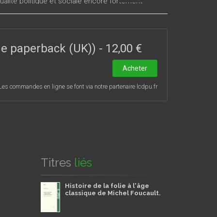
ualité politique et sociale encore fortement
té de Michel Foucault à tenir ensemble, et pour la
evant d’une « histoire du présent ». Plus de trente
dont les principaux concepts forgés par Michel
fini par s’imposer dans les sciences humaines. Cela
ade paperback (UK))
-
12,00 €
 présent.
Acheter
Les commandes en ligne se font via notre partenaire lcdpu.fr
Titres
liés
Histoire de la folie à l'âge
classique de Michel Foucault.