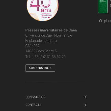
plus 
Presses universitaires de Caen
Université de Caen Normandie
Esplanade de la Paix
CS14032
14032 Caen Cedex 5
Tel : + 33 (0)2-31-56-62-20
Contactez-nous
COMMANDES
CONTACTS