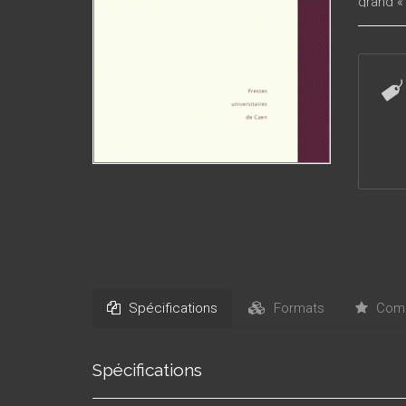
grand «
marquée
première
ans apr
Foucaul
montre 
Spécifications
Formats
Comm
Spécifications