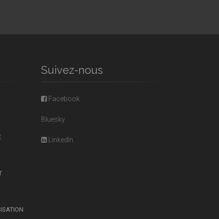
Suivez-nous
Facebook
Bluesky
E
LinkedIn
T
LISATION