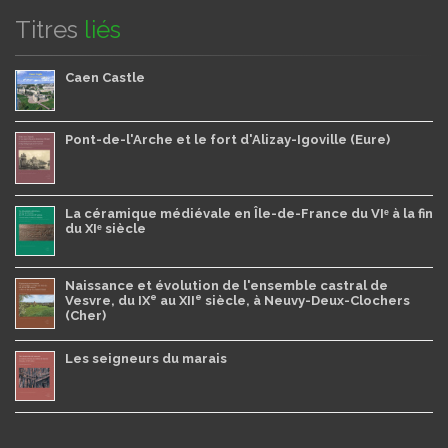
Titres
liés
Caen Castle
Pont-de-l'Arche et le fort d'Alizay-Igoville (Eure)
La céramique médiévale en Île-de-France du VIᵉ à la fin
du XIᵉ siècle
Naissance et évolution de l'ensemble castral de
e
e
Vesvre, du IX
au XII
siècle, à Neuvy-Deux-Clochers
(Cher)
Les seigneurs du marais