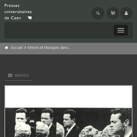
Toggle
navigati
Accueil
Miroirs et Masques dans le monde anglo-saxon
IMAGES