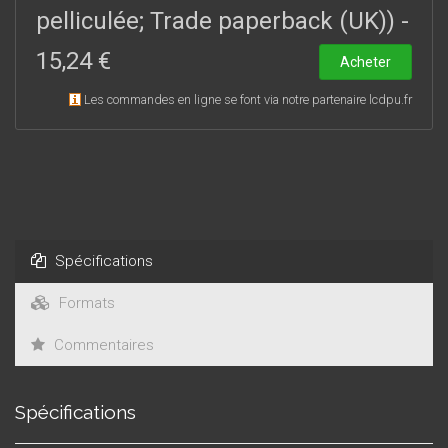
XVIIIe siècle à l’époque contemporaine – et synchronique –
pelliculée; Trade paperback (UK))
-
miroirs et masques dans la poésie et le roman du XIXe siècle,
15,24 €
ou bien dans le roman, le discours politique et l’expression
Acheter
artistique d’aujourd’hui.
Les commandes en ligne se font via notre partenaire lcdpu.fr
Spécifications
Formats
Commentaires
Spécifications