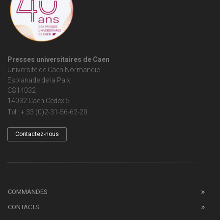
Presses universitaires de Caen
Université de Caen Normandie
Esplanade de la Paix
CS14032
14032 Caen Cedex 5
Tel : + 33 (0)2-31-56-62-20
Contactez-nous
COMMANDES
CONTACTS