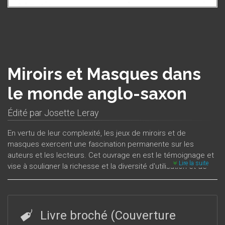
Miroirs et Masques dans
le monde anglo-saxon
Édité par
Josette Leray
En vertu de leur complexité, les jeux de miroirs et de
masques exercent une fascination permanente sur les
auteurs et les lecteurs. Cet ouvrage en est le témoignage et
Lire la suite
vise à souligner la richesse et la diversité d'utilisation et de
mise en scène des miroirs et des masques, non seulement
dans la littérature, mais aussi dans d’autres formes
d’expression du monde anglo-saxon.L’ensemble des œuvres
choisies permet de considérer le thème du miroir et du
Livre broché (Couverture
masque d’un point de vue à la fois diachronique – de la fin du