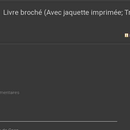
ront d’aboutir à la maîtrise des cadres théoriques de référence.
Livre broché (Avec jaquette imprimée; 
entaires