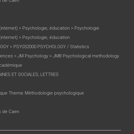
es de Caen
(internet)
>
Psychologie, éducation
>
Psychologie
(internet)
>
Psychologie, éducation
GY > PSY032000 PSYCHOLOGY / Statistics
ciences > JM Psychology > JMB Psychological methodology
 académique
INES ET SOCIALES, LETTRES
tique Thema: Méthodologie psychologique
es de Caen