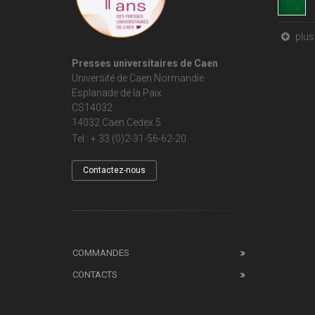
plus 
Presses universitaires de Caen
Université de Caen Normandie
Esplanade de la Paix
CS14032
14032 Caen Cedex 5
Tel : + 33 (0)2-31-56-62-20
Contactez-nous
COMMANDES
CONTACTS