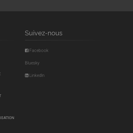
Suivez-nous
Facebook
Bluesky
E
LinkedIn
T
LISATION