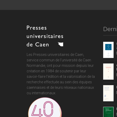
Derni
Les Presses universitaires de Caen,
service commun de
l'université de Caen
Normandie
, ont pour mission depuis leur
création en 1984 de soutenir par leur
savoir-faire l'édition et la valorisation de la
recherche effectuée au sein des équipes
caennaises et de leurs réseaux nationaux
ou internationaux.