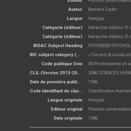
Éditeur
Presses universitair
Auteur
Bernard Cadet
Langue
français
Catégorie (éditeur)
hiérarchie éditeur 01 
Catégorie (éditeur)
hiérarchie éditeur 01 
BISAC Subject Heading
PSY000000 PSYCHOLO
BIC subject category (UK)
J Society & social s
Code publique Onix
06 Professionnel et
CLIL (Version 2013-2019 )
3080 SCIENCES HUMA
Date de première publication du titre
1996
Code Identifiant de classement sujet
Classification théma
Langue originale
français
Editeur original
Presses universitair
Date originale
1996