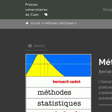
Accu
Accueil
Méthodes statistiques en psychologie
IMAGES
Mét
Bernar
L'histo
pratici
s’avérer
présent
science
bien tr