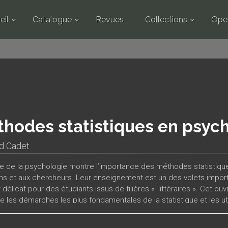
eil
Catalogue
Revues
Collections
Ope
hodes statistiques en psyc
d Cadet
ire de la psychologie montre l’importance des méthodes statistiqu
ens et aux chercheurs. Leur enseignement est un des volets impor
 délicat pour des étudiants issus de filières « littéraires ». Cet o
e les démarches les plus fondamentales de la statistique et les uti
s psychologiques.Les options pédagogiques retenues s’efforcent d
ès abstraite pour s’attacher au traitement d’exemples ou de situat