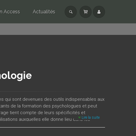
n Access
Actualités
hologie
es qui sont devenues des outils indispensables aux
tants de la formation des psychologues et peut
uvrage tient compte de leurs spécificités et
Lire la suite
lisations auxquelles elle donne lieu dans les
’éviter toute présentation très formalisée ou
ions concrètes qui, analysés de façon exhaustive,