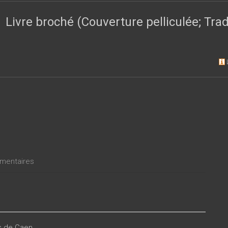
ersité de Caen s’apercevront qu’ils la connaissent bien mal et ceux
’impression de la redécouvrir.
Livre broché (Couverture pelliculée; Tr
entaires
es de Caen