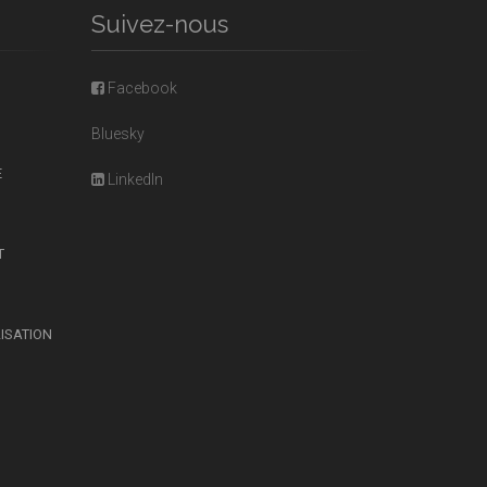
Suivez-nous
Facebook
Bluesky
E
LinkedIn
T
LISATION