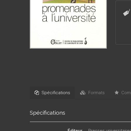
à l’Univ
auront l
Spécifications
Formats
Comm
Spécifications
Éditeur
Presses universitair