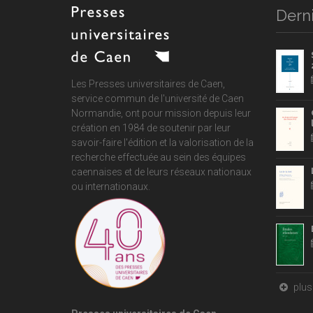
Derni
Les Presses universitaires de Caen,
service commun de
l'université de Caen
Normandie
, ont pour mission depuis leur
création en 1984 de soutenir par leur
savoir-faire l'édition et la valorisation de la
recherche effectuée au sein des équipes
caennaises et de leurs réseaux nationaux
ou internationaux.
plus 