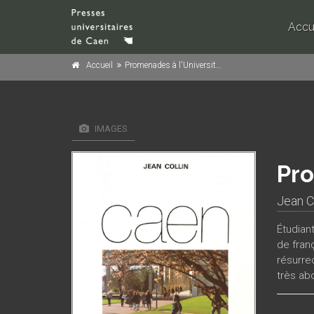
Accu
Accueil
Promenades à l'Université de Caen
IMAGES
Pro
Jean Co
Étudian
de franç
résurre
très ab
authenti
d’art e