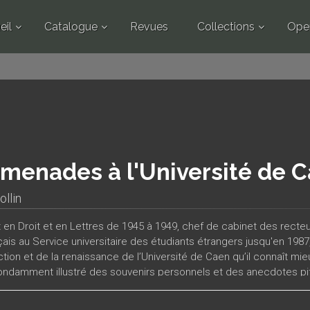
eil
Catalogue
Revues
Collections
Ope
menades à l'Université de 
llin
t en Droit et en Lettres de 1945 à 1949, chef de cabinet des recteu
ais au Service universitaire des étudiants étrangers jusqu'en 1987, 
ction et de la renaissance de l’Université de Caen qu’il connaît m
ondamment illustré des souvenirs personnels et des anecdotes p
ques, qui sont parfois inédits. C’est à une série de « promenades »
t les témoignages d’un passé plus ou moins récent, que Jean Collin