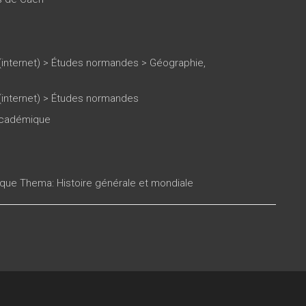
(internet)
>
Études normandes
>
Géographie,
(internet)
>
Études normandes
 académique
ique Thema: Histoire générale et mondiale