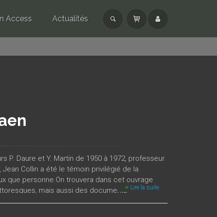
n Access
Actualités
Caen
rs P. Daure et Y. Martin de 1950 à 1972, professeur
Jean Collin a été le témoin privilégié de la
ieux que personne.On trouvera dans cet ouvrage
Lire la suite
ittoresques, mais aussi des documents
 à travers l’université actuelle, parmi ses œuvres
 nous convie.Les lecteurs qui vivent actuellement