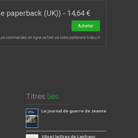
 qui l’ont fréquentée à un moment de leur vie
ade paperback (UK))
-
14,64 €
Acheter
Les commandes en ligne se font via notre partenaire lcdpu.fr
Titres
liés
Le journal de guerre de Jeanne
Vita
et lettres de Lanfranc