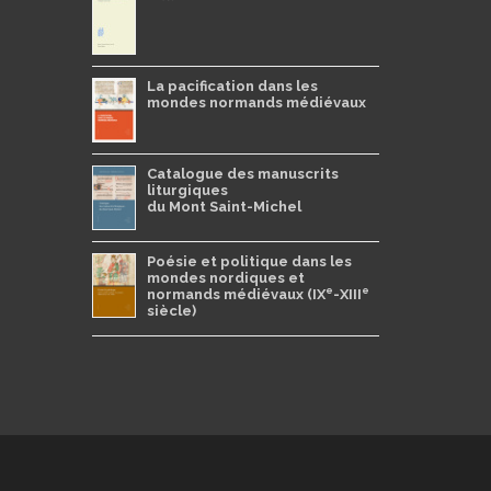
La pacification dans les
mondes normands médiévaux
Catalogue des manuscrits
liturgiques
du Mont Saint-Michel
Poésie et politique dans les
mondes nordiques et
e
e
normands médiévaux (IX
-XIII
siècle)