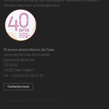
recherche effectuée au sein des équipes caennaises et de leurs
réseaux nationaux ou internationaux.
Presses universitaires de Caen
Université de Caen Normandie
Esplanade de la Paix
CS14032
14032 Caen Cedex 5
Tel : + 33 (0)2-31-56-62-20
Contactez-nous