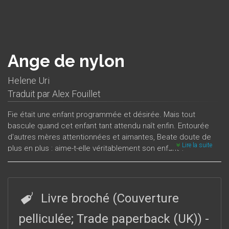
Ange de nylon
Helene Uri
Traduit par
Alex Fouillet
Fie était une enfant programmée et désirée. Mais tout
bascule quand cet enfant tant attendu naît enfin. Entourée
d'autres mères attentionnées et aimantes, Beate doute de
Lire la suite
plus en plus : aime-t-elle véritablement son enfant ?
Ange de nylon est un roman fort et dérangeant sur la
maternité et les clichés qui entourent la relation parents-
enfants. Il a été classé parmi les trois meilleurs romans
Livre broché (Couverture
norvégiens de l'année 2003 par deux grands quotidiens du
pays.
pelliculée; Trade paperback (UK))
-