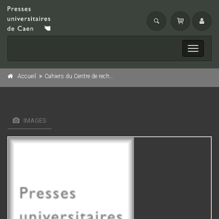
Toggle
navigati
Accueil
Cahiers du Centre de recherches sur l'évolution de la vie rurale, n° 6/1983
IMAGES