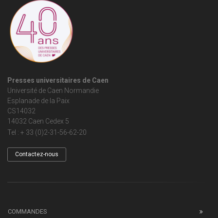
Presses universitaires de Caen
Université de Caen Normandie
Esplanade de la Paix
CS14032
14032 Caen Cedex 5
Tel : + 33 (0)2-31-56-62-20
Contactez-nous
COMMANDES