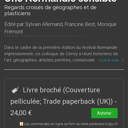
Regards croisés de géographes et de
plasticiens
Édité par
Sylvain Allemand
,
Francine Best
,
Monique
Frémont
Dans le cadre de la première édition du festival
Normandie
impressionniste
, ce colloque de Cerisy a réuni historiens de
l'art, géographes, artistes peintres, conservateurs de musées
Lire la suite
des Beaux-Arts.
Tout en prenant pour point d’ancrage de leur réflexion le livre
d’Armand Frémont,
Normandie sensible
, ils et elles ont croisé
regards et paroles pour explorer les liens entre les attraits
Livre broché (Couverture
d’un territoire – essentiellement la Normandie –, les
impressions vécues par les peintres, les perceptions et les
pelliculée; Trade paperback (UK))
-
analyses des géographes.
Cet ouvrage, qui s’inscrit dans l’évolution de l’épistémologie,
24,00 €
Acheter
offre de nouvelles approches des relations possibles entre
art et géographie.
Les commandes en ligne se font via notre partenaire lcdpu.fr