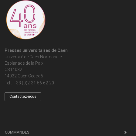
Presses universitaires de Caen
Université de Caen Normandie
Esplanade de la Paix
CS14032
14032 Caen Cedex 5
Tel : + 33 (0)2-31-56-62-20
Contactez-nous
COMMANDES