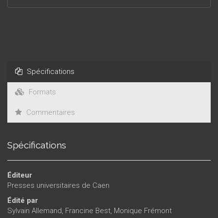
Conjointement à ces actes, trois autres volumes sont à paraître
aux Publications des universités de Rouen et du Havre (PURH) :
L’impressionnisme du plein air, L’impressionnisme et la subtile
fluidité, Impressionnisme et littérature.
Spécifications
Formats
Commentaires
Spécifications
Éditeur
Presses universitaires de Caen
Édité par
Sylvain Allemand
,
Francine Best
,
Monique Frémont