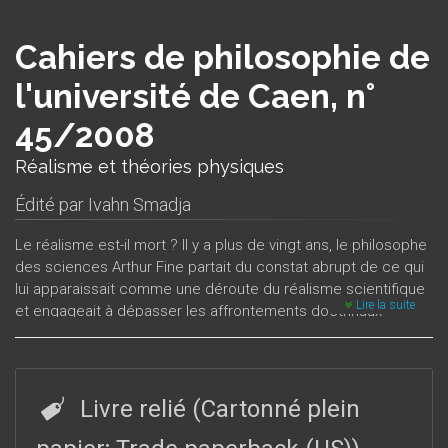
Cahiers de philosophie de
l'université de Caen, n°
45/2008
Réalisme et théories physiques
Édité par
Ivahn Smadja
Le réalisme est-il mort ? Il y a plus de vingt ans, le philosophe
des sciences Arthur Fine partait du constat abrupt de ce qui
lui apparaissait comme une déroute du réalisme scientifique
Lire la suite
et engageait à dépasser les affrontements doctrinaux
opposant réalistes et antiréalistes. Il prônait à l'égard de la
science une voie médiane débarrassée des présupposés
généraux et des interprétations globales : une « attitude
ontologique naturelle », plus ouverte et plus souple,
Livre relié (Cartonné plein
consistant à accepter humblement les résultats de la
science comme « vrais » au même titre que les vérités plus