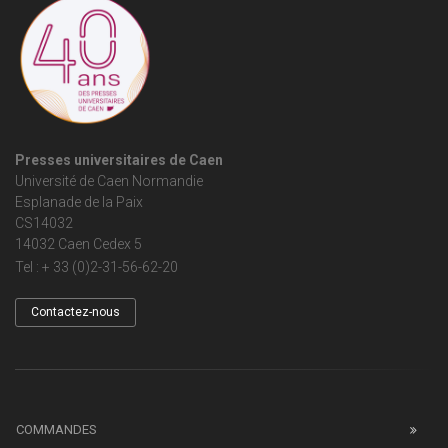
Presses universitaires de Caen
Université de Caen Normandie
Esplanade de la Paix
CS14032
14032 Caen Cedex 5
Tel : + 33 (0)2-31-56-62-20
Contactez-nous
COMMANDES