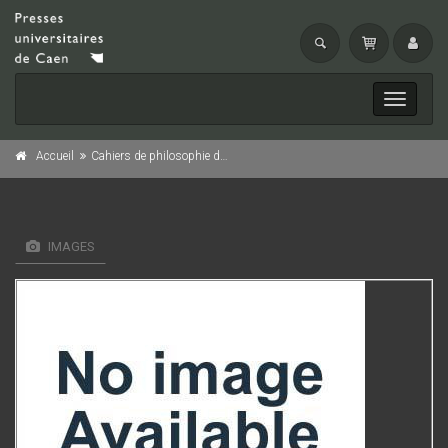
Toggle
navigati
Accueil
Cahiers de philosophie de l'université de Caen, n° 45/2008
IMAGES