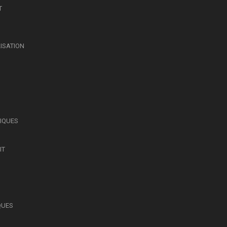
T
LISATION
SIQUES
IT
QUES