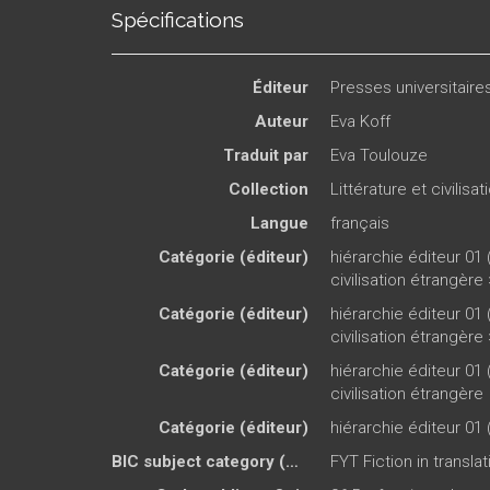
Spécifications
Éditeur
Presses universitair
Auteur
Eva Koff
Traduit par
Eva Toulouze
Collection
Littérature et civilisa
Langue
français
Catégorie (éditeur)
hiérarchie éditeur 01 
civilisation étrangère
Catégorie (éditeur)
hiérarchie éditeur 01 
civilisation étrangère
Catégorie (éditeur)
hiérarchie éditeur 01 
civilisation étrangère
Catégorie (éditeur)
hiérarchie éditeur 01 
BIC subject category (UK)
FYT Fiction in translat