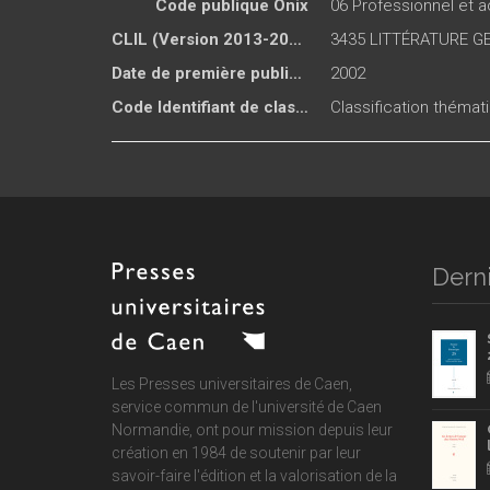
Code publique Onix
06 Professionnel et
CLIL (Version 2013-2019 )
3435 LITTÉRATURE G
Date de première publication du titre
2002
Code Identifiant de classement sujet
Classification thémat
Derni
Les Presses universitaires de Caen,
service commun de
l'université de Caen
Normandie
, ont pour mission depuis leur
création en 1984 de soutenir par leur
savoir-faire l'édition et la valorisation de la