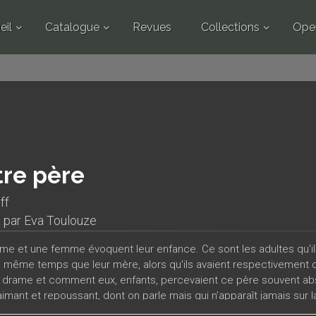
eil
Catalogue
Revues
Collections
Ope
re père
ff
t par
Eva Toulouze
e et une femme évoquent leur enfance. Ce sont les adultes qu'ils 
n même temps que leur mère, alors qu'ils avaient respectivement ci
e drame et comment eux, enfants, percevaient ce père souvent a
imant et repoussant, dont on parle mais qui n’apparaît jamais sur l
toile de fond, l’écrivain qui écrira leur histoire, incarnant l’interro