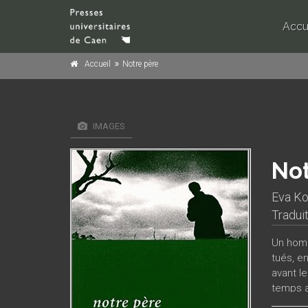
Accu
Accueil
Notre père
IMAGES
Not
Eva Ko
Tradui
Un homm
tués, e
avant l
temps a
lui. En 