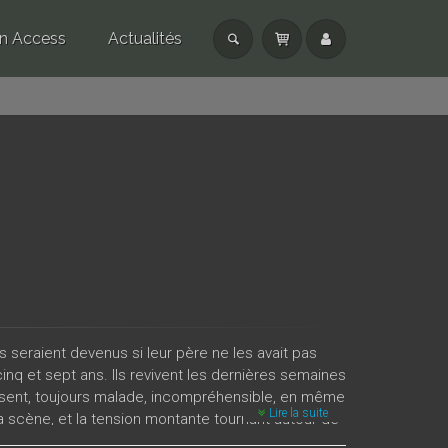
n Access
Actualités
seraient devenus si leur père ne les avait pas
nq et sept ans. Ils revivent les dernières semaines
bsent, toujours malade, incompréhensible, en même
Lire la suite
a scène, et la tension montante tournant autour de
gation angoissante posée par la personne de l’assassin,