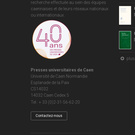
recherche effectuée au sein des équipes
caennaises et de leurs réseaux nationaux
ou internationaux.
plus 
Presses universitaires de Caen
Université de Caen Normandie
Esplanade de la Paix
CS14032
14032 Caen Cedex 5
Tel : + 33 (0)2-31-56-62-20
Contactez-nous