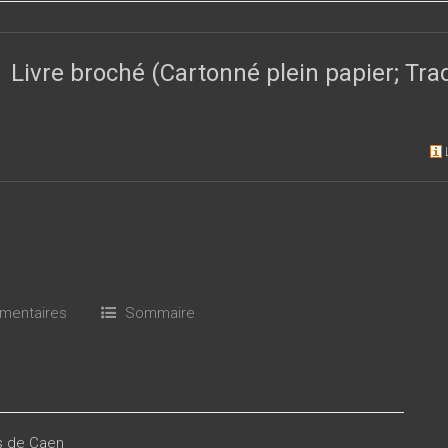
Livre broché (Cartonné plein papier; Tr
entaires
Sommaire
es de Caen