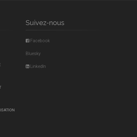
Suivez-nous
Facebook
Bluesky
E
LinkedIn
T
LISATION