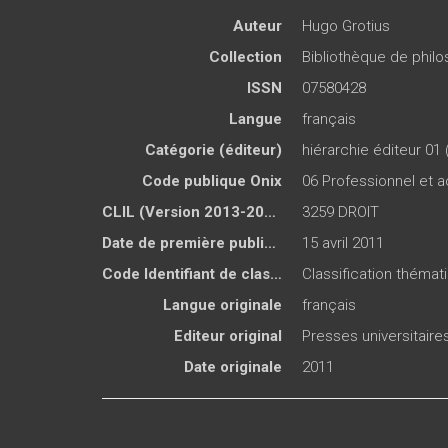
Auteur
Hugo Grotius
Collection
Bibliothèque de philos
ISSN
07580428
Langue
français
Catégorie (éditeur)
hiérarchie éditeur 01 
Code publique Onix
06 Professionnel et
CLIL (Version 2013-2019 )
3259 DROIT
Date de première publication du titre
15 avril 2011
Code Identifiant de classement sujet
Classification thémat
Langue originale
français
Editeur original
Presses universitair
Date originale
2011