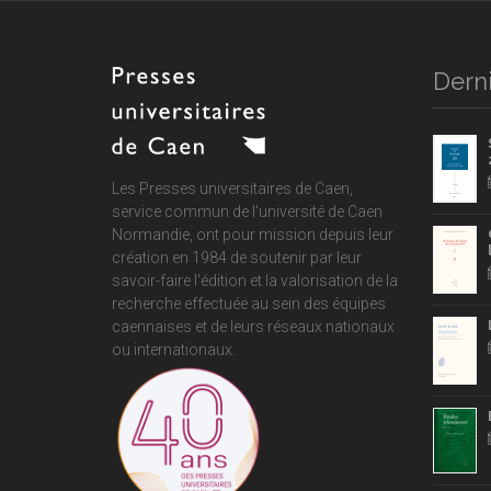
Derni
Les Presses universitaires de Caen,
service commun de
l'université de Caen
Normandie
, ont pour mission depuis leur
création en 1984 de soutenir par leur
savoir-faire l'édition et la valorisation de la
recherche effectuée au sein des équipes
caennaises et de leurs réseaux nationaux
ou internationaux.