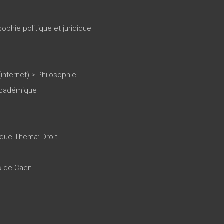
ophie politique et juridique
(internet)
>
Philosophie
 académique
ique Thema: Droit
es de Caen