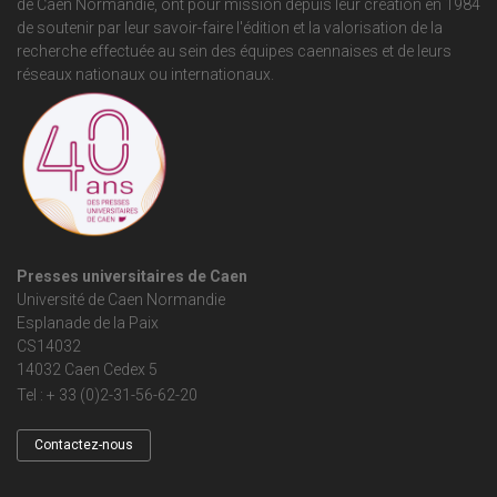
de Caen Normandie
, ont pour mission depuis leur création en 1984
de soutenir par leur savoir-faire l'édition et la valorisation de la
recherche effectuée au sein des équipes caennaises et de leurs
réseaux nationaux ou internationaux.
Presses universitaires de Caen
Université de Caen Normandie
Esplanade de la Paix
CS14032
14032 Caen Cedex 5
Tel : + 33 (0)2-31-56-62-20
Contactez-nous