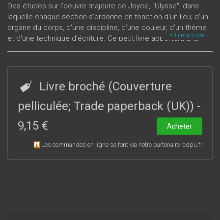
Des études sur l'oeuvre majeure de Joyce, "Ulysse", dans
laquelle chaque section s'ordonne en fonction d'un lieu, d'un
organe du corps, d'une discipline, d'une couleur, d'un thème
Lire la suite
et d'une technique d'écriture. Ce petit livre apportera une
aide précieuse aux étudiants et, par ses regards multiples
sur l'
Ulysses
de Joyce, il séduira tout amoureux de littérature.
Livre broché (Couverture
pelliculée; Trade paperback (UK))
-
9,15 €
Acheter
Les commandes en ligne se font via notre partenaire lcdpu.fr