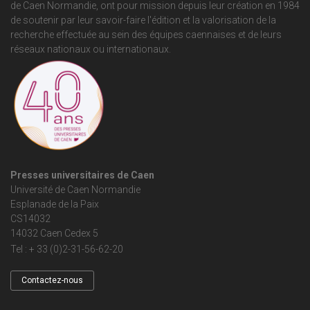
de Caen Normandie
, ont pour mission depuis leur création en 1984
de soutenir par leur savoir-faire l'édition et la valorisation de la
recherche effectuée au sein des équipes caennaises et de leurs
réseaux nationaux ou internationaux.
Presses universitaires de Caen
Université de Caen Normandie
Esplanade de la Paix
CS14032
14032 Caen Cedex 5
Tel : + 33 (0)2-31-56-62-20
Contactez-nous