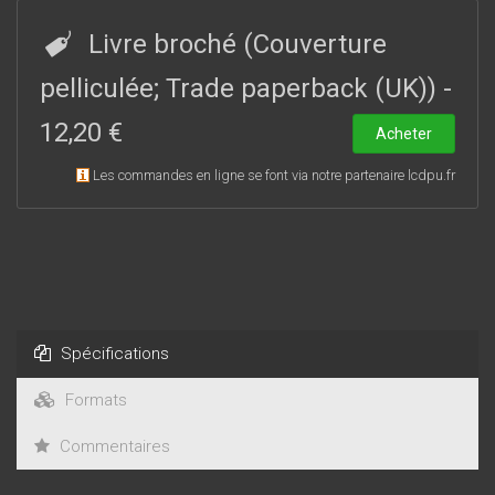
points de convergence permettent d’entrevoir comment les
crises d’identité ont été vécues ou perçues. S’attachant à un
Livre broché (Couverture
écrivain, à une œuvre, ou bien privilégiant un questionnement
croisé sur un ensemble d’ouvrages, chaque contribution
pelliculée; Trade paperback (UK))
-
apporte un éclairage particulier sur une ou plusieurs œuvres
12,20 €
littéraires.
Acheter
Les commandes en ligne se font via notre partenaire lcdpu.fr
Spécifications
Formats
Commentaires