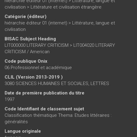
hiérarchie éditeur 01 (internet)
>
Littérature, langue et
civilisation
>
Littérature et civilisation étrangère
Catégorie (éditeur)
hiérarchie éditeur 01 (internet)
>
Littérature, langue et
civilisation
BISAC Subject Heading
LIT000000 LITERARY CRITICISM > LIT004020 LITERARY
CRITICISM / American
Code publique Onix
06 Professionnel et académique
CLIL (Version 2013-2019 )
3080 SCIENCES HUMAINES ET SOCIALES, LETTRES
Date de première publication du titre
1997
Code Identifiant de classement sujet
Classification thématique Thema: Etudes littéraires :
généralités
Langue originale