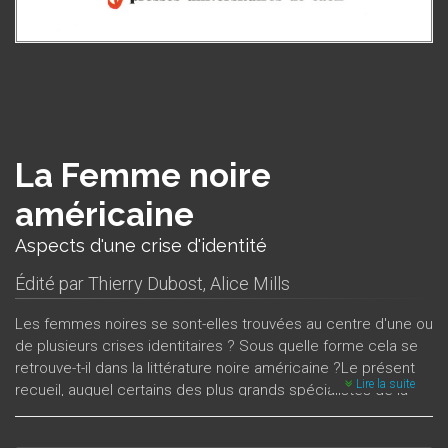
La Femme noire
américaine
Aspects d'une crise d'identité
Édité par
Thierry Dubost
,
Alice Mills
Les femmes noires se sont-elles trouvées au centre d'une ou
de plusieurs crises identitaires ? Sous quelle forme cela se
retrouve-t-il dans la littérature noire américaine ?Le présent
Lire la suite
recueil, auquel certains des plus grands spécialistes de la
communauté afro-américaine ont participé, s’efforce
d’apporter des éléments de réponse à ces questions. Les