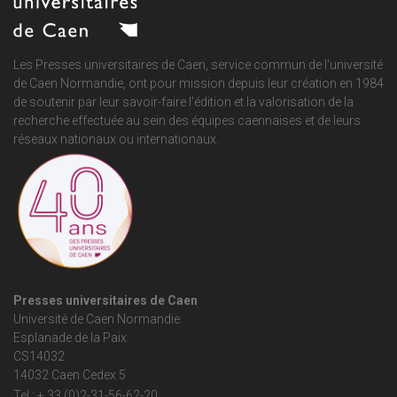
Les Presses universitaires de Caen, service commun de
l'université
de Caen Normandie
, ont pour mission depuis leur création en 1984
de soutenir par leur savoir-faire l'édition et la valorisation de la
recherche effectuée au sein des équipes caennaises et de leurs
réseaux nationaux ou internationaux.
Presses universitaires de Caen
Université de Caen Normandie
Esplanade de la Paix
CS14032
14032 Caen Cedex 5
Tel : + 33 (0)2-31-56-62-20