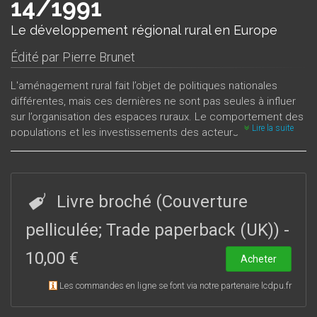
14/1991
Le développement régional rural en Europe
Édité par
Pierre Brunet
L'aménagement rural fait l’objet de politiques nationales
différentes, mais ces dernières ne sont pas seules à influer
sur l’organisation des espaces ruraux. Le comportement des
Lire la suite
populations et les investissements des acteurs
économiques dessinent des paysages ruraux très différents
qui témoignent de pratiques spatiales variées d’une région à
l’autre, d’un pays à l’autre dans le monde rural européen.
Livre broché (Couverture
pelliculée; Trade paperback (UK))
-
10,00 €
Acheter
Les commandes en ligne se font via notre partenaire lcdpu.fr