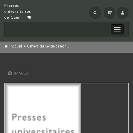
Toggle
navigati
Accueil
Cahiers du Centre de recherches sur l'évolution de la vie rurale, n° 14/1991
IMAGES