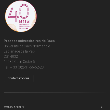
Presses universitaires de Caen
Université de Caen Normandie
Esplanade de la Paix
CS14032
14032 Caen Cedex 5
Tel : + 33 (0)2-31-56-62-20
Contactez-nous
COMMANDES