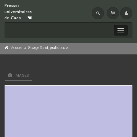
Toggle
navigati
Accueil
George Sand, pratiques et imaginaires de l'écriture
IMAGES