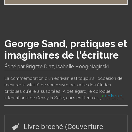
George Sand, pratiques et
imaginaires de l'écriture
Édité par
Brigitte Diaz
,
Isabelle Hoog-Naginski
La commémoration d'un écrivain est toujours l'occasion de
mesurer la vitalité de son œuvre par celle des études
critiques qu’elle a suscitées. À cet égard, le colloque
Lire la suite
international de Cerisy-la-Salle, qui s’est tenu en juillet 2004 à
l’occasion du bicentenaire de la naissance de George Sand,
tout en montrant le dynamisme des études sandiennes, a
prouvé, s’il le fallait, que l’œuvre de George Sand est encore
bien vivante. L’esprit du colloque était de rompre avec la
Livre broché (Couverture
légende encombrante de la femme pour s’intéresser au