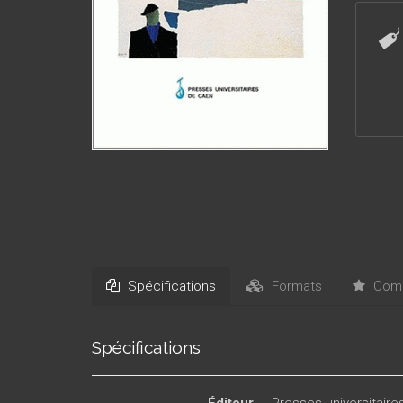
vers l’A
l’histo
voie ver
Spécifications
Formats
Comm
Spécifications
Éditeur
Presses universitair