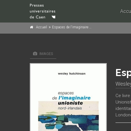
Accu
Accueil
Espaces de l'imaginaire unioniste nord-irlandais
IMAGES
Esp
Wesley
Ce livr
Unionis
identit
Londonde
communa
récits é