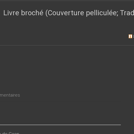
mérique, ainsi que les échanges linguistiques et culturels entre le n
ire identitaire débouche sur un « désenclavement » de l’espace imag
Livre broché (Couverture pelliculée; Tr
s une remise en question globale des versions nationalistes de l’his
entaires
es de Caen