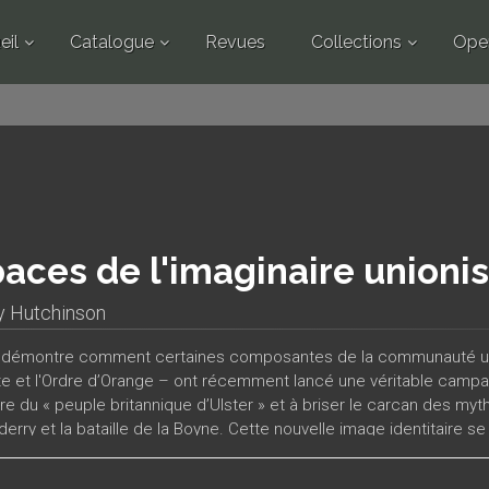
eil
Catalogue
Revues
Collections
Ope
aces de l'imaginaire unionis
 Hutchinson
e démontre comment certaines composantes de la communauté unio
te et l'Ordre d’Orange – ont récemment lancé une véritable campag
aire du « peuple britannique d’Ulster » et à briser le carcan des m
rry et la bataille de la Boyne. Cette nouvelle image identitaire se 
uté de s’imaginer sur une échelle plus vaste en repoussant ses
voquent l’héritage millénaire des Cruthin, habitants aborigènes de l