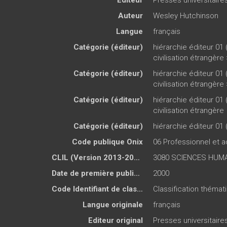
Auteur
Wesley Hutchinson
Langue
français
Catégorie (éditeur)
hiérarchie éditeur 01 
civilisation étrangère
Catégorie (éditeur)
hiérarchie éditeur 01 
civilisation étrangère
Catégorie (éditeur)
hiérarchie éditeur 01 
civilisation étrangère
Catégorie (éditeur)
hiérarchie éditeur 01 
Code publique Onix
06 Professionnel et
CLIL (Version 2013-2019 )
3080 SCIENCES HUMA
Date de première publication du titre
2000
Code Identifiant de classement sujet
Classification théma
Langue originale
français
Editeur original
Presses universitair