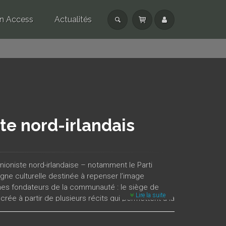
n Access
Actualités
te nord-irlandais
niste nord-irlandaise – notamment le Parti
ne culturelle destinée à repenser l’image
ythes fondateurs de la communauté : le siège de
Lire la suite
crée à partir de plusieurs récits qui permettent à la
 coordonnées spatiales et chronologiques. Ces
’Ulster préhistorique, l’émigration presbytérienne