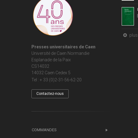
plus 
Presses universitaires de Caen
Université de Caen Normandie
Esplanade de la Paix
CS14032
14032 Caen Cedex 5
Tel : + 33 (0)2-31-56-62-20
Contactez-nous
COMMANDES