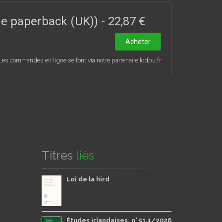
ord de l’Irlande et l’Écosse. Cette réécriture de
inaire de la communauté unioniste ; elle ouvre la
ade paperback (UK))
-
22,87 €
toire irlandaise.
Acheter
Les commandes en ligne se font via notre partenaire lcdpu.fr
Titres
liés
Loi de la hird
Études irlandaises, n° 51.1/2026