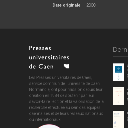
Date originale
2000
Derni
Les Presses universitaires de Caen,
service commun de
l'université de Caen
Normandie
, ont pour mission depuis leur
création en 1984 de soutenir par leur
savoir-faire l'édition et la valorisation de la
recherche effectuée au sein des équipes
caennaises et de leurs réseaux nationaux
ou internationaux.