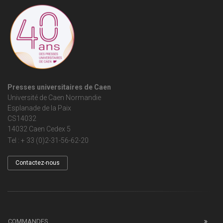
Presses universitaires de Caen
Université de Caen Normandie
Esplanade de la Paix
CS14032
14032 Caen Cedex 5
Tel : + 33 (0)2-31-56-62-20
Contactez-nous
COMMANDES