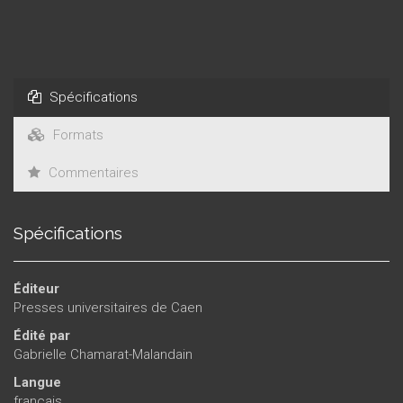
qu’ils s’appréhendent dans une conscience. Tels également
qu’ils se nouent dans l’imaginaire et la pensée d’hommes
partagés entre plusieurs nous auxquels enraciner le je ;
jusqu’à parfois faire éclater la notion même de nationalité.
Spécifications
Formats
Commentaires
Spécifications
Éditeur
Presses universitaires de Caen
Édité par
Gabrielle Chamarat-Malandain
Langue
français