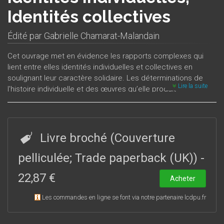
Identités collectives
Édité par
Gabrielle Chamarat-Malandain
Cet ouvrage met en évidence les rapports complexes qui
lient entre elles identités individuelles et collectives en
soulignant leur caractère solidaire. Les déterminations de
Lire la suite
l'histoire individuelle et des œuvres qu’elle produit –
civilisatrices, politiques, artistiques, littéraires – incluent des
facteurs sociaux, historiques, nationaux. C’est le choix
individuel que le citoyen, le penseur, l’artiste, l’écrivain
effectuent parmi ces influences multiples qui permet à son
Livre broché (Couverture
tour de rendre compte de l’action accomplie.Le rapport
entre l’individuel et le collectif, lorsqu’il s’agit de définir
pelliculée; Trade paperback (UK))
-
l’identité, est mouvant et indéfiniment extensif. Les sciences
22,87 €
humaines contemporaines tentent de faire la théorie de ce
Acheter
que l’histoire des sociétés et des civilisations propose à
Les commandes en ligne se font via notre partenaire lcdpu.fr
l’observation. L’art, la littérature, l’histoire des idées disent
concurremment au discours historique les liens qu’entretient
l’identité avec l’histoire des civilisations et des sociétés, tels