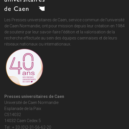
Les Presses universitaires de Caen, service commun de
l'université
de Caen Normandie
, ont pour mission depuis leur création en 1984
de soutenir par leur savoir-faire l'édition et la valorisation de la
recherche effectuée au sein des équipes caennaises et de leurs
réseaux nationaux ou internationaux.
Presses universitaires de Caen
Université de Caen Normandie
Esplanade de la Paix
CS14032
14032 Caen Cedex 5
Tel : + 33 (0)2-31-56-62-20