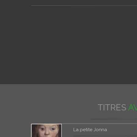
TITRES
A
La petite Jonna