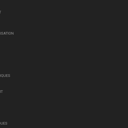
T
LISATION
SIQUES
IT
QUES