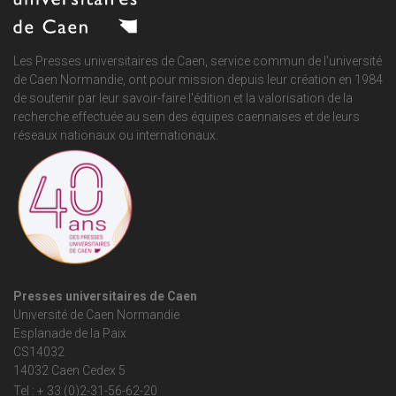
Les Presses universitaires de Caen, service commun de
l'université
de Caen Normandie
, ont pour mission depuis leur création en 1984
de soutenir par leur savoir-faire l'édition et la valorisation de la
recherche effectuée au sein des équipes caennaises et de leurs
réseaux nationaux ou internationaux.
Presses universitaires de Caen
Université de Caen Normandie
Esplanade de la Paix
CS14032
14032 Caen Cedex 5
Tel : + 33 (0)2-31-56-62-20