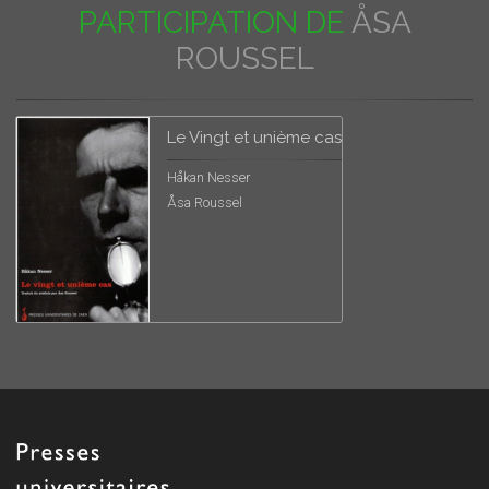
PARTICIPATION DE
ÅSA
ROUSSEL
Le Vingt et unième cas
Håkan Nesser
Åsa Roussel