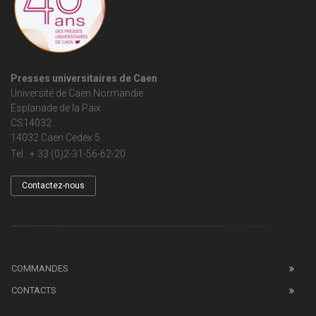
Presses universitaires de Caen
Université de Caen Normandie
Esplanade de la Paix
CS14032
14032 Caen Cedex 5
Tel : + 33 (0)2-31-56-62-20
Contactez-nous
COMMANDES
CONTACTS