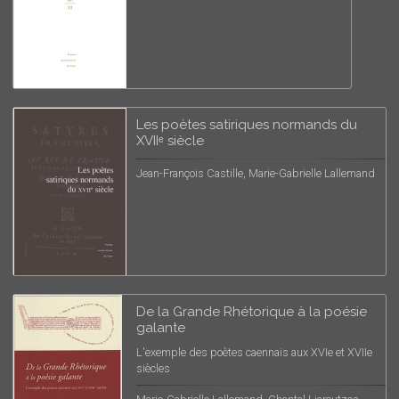
Les poètes satiriques normands du
XVIIᵉ siècle
Jean-François Castille, Marie-Gabrielle Lallemand
De la Grande Rhétorique à la poésie
galante
L'exemple des poètes caennais aux XVIe et XVIIe
siècles