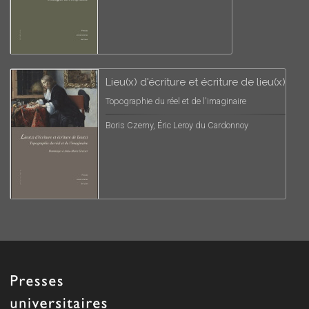
Lieu(x) d'écriture et écriture de lieu(x)
Topographie du réel et de l'imaginaire
Boris Czerny, Éric Leroy du Cardonnoy