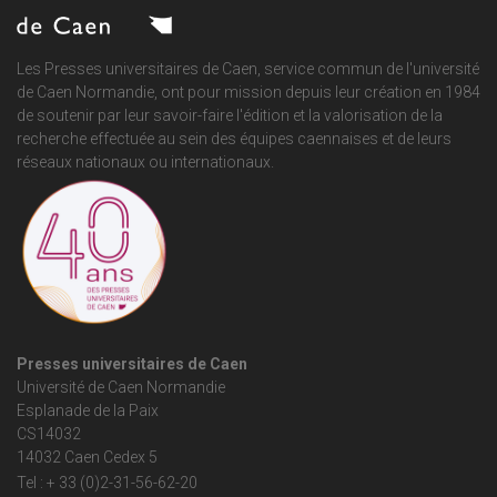
Les Presses universitaires de Caen, service commun de
l'université
de Caen Normandie
, ont pour mission depuis leur création en 1984
de soutenir par leur savoir-faire l'édition et la valorisation de la
recherche effectuée au sein des équipes caennaises et de leurs
réseaux nationaux ou internationaux.
Presses universitaires de Caen
Université de Caen Normandie
Esplanade de la Paix
CS14032
14032 Caen Cedex 5
Tel : + 33 (0)2-31-56-62-20