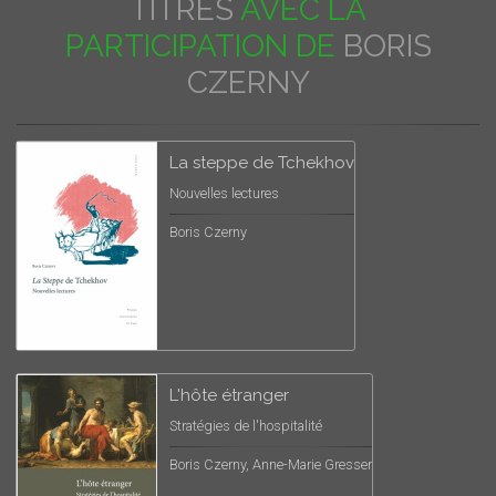
TITRES
AVEC LA
PARTICIPATION DE
BORIS
CZERNY
La steppe de Tchekhov
Nouvelles lectures
Boris Czerny
L'hôte étranger
Stratégies de l'hospitalité
Boris Czerny, Anne-Marie Gresser