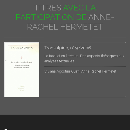
TITRES
AVEC LA
PARTICIPATION DE
ANNE-
RACHEL HERMETET
Transalpina, n° 9/2006
La traduction littéraire. Des aspects théoriques aux
analyses textuelles
Viviana Agostini-Ouafi, Anne-Rachel Hermetet