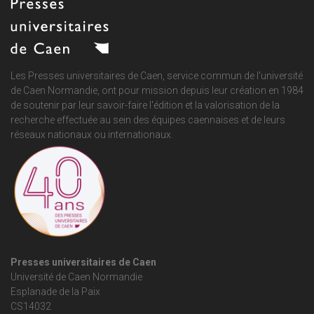
Les Presses universitaires de Caen, service commun de
l'université
de Caen Normandie
, ont pour mission depuis leur création en 1984
de soutenir par leur savoir-faire l'édition et la valorisation de la
recherche effectuée au sein des équipes caennaises et de leurs
réseaux nationaux ou internationaux.
Presses universitaires de Caen
Université de Caen Normandie
Esplanade de la Paix
CS14032