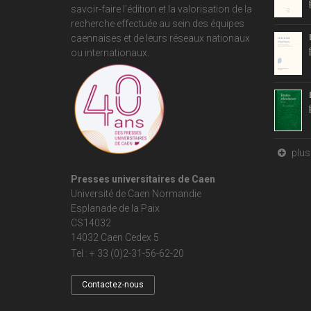
savoir-faire l'édition et la valorisation de la
recherche effectuée au sein des équipes
caennaises et de leurs réseaux nationaux
ou internationaux.
plus 
Presses universitaires de Caen
Université de Caen Normandie
Esplanade de la Paix
CS14032
14032 Caen Cedex 5
Tel : + 33 (0)2-31-56-62-20
Contactez-nous