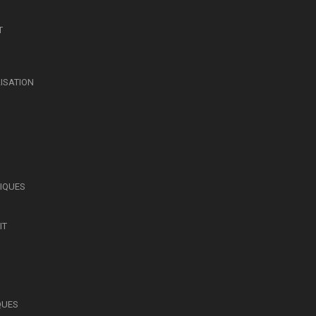
T
LISATION
SIQUES
IT
QUES