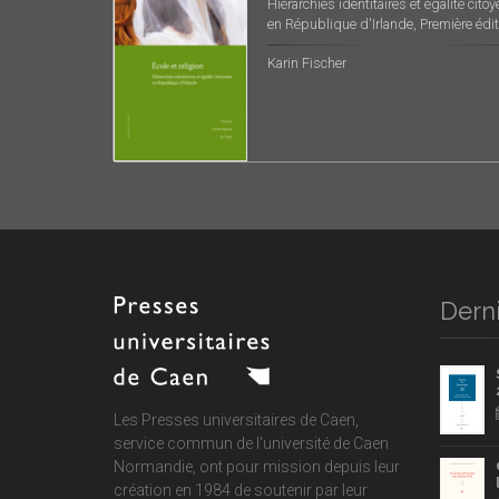
Hiérarchies identitaires et égalité cito
en République d'Irlande, Première édit
Karin Fischer
Derni
Les Presses universitaires de Caen,
service commun de
l'université de Caen
Normandie
, ont pour mission depuis leur
création en 1984 de soutenir par leur