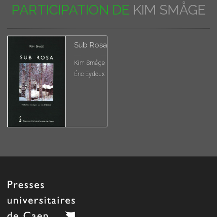
PARTICIPATION DE
KIM SMÅGE
Sub Rosa
Kim Småge
Éric Eydoux