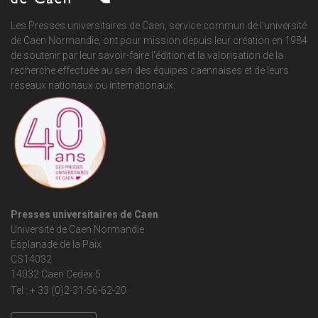
Les Presses universitaires de Caen, service commun de
l'université
de Caen Normandie
, ont pour mission depuis leur création en 1984
de soutenir par leur savoir-faire l'édition et la valorisation de la
recherche effectuée au sein des équipes caennaises et de leurs
réseaux nationaux ou internationaux.
Presses universitaires de Caen
Université de Caen Normandie
Esplanade de la Paix
CS14032
14032 Caen Cedex 5
Tel : + 33 (0)2-31-56-62-20