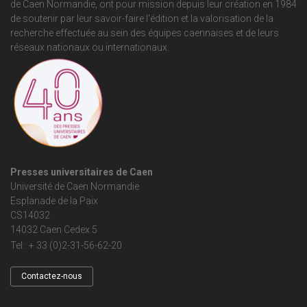
de Caen Normandie
, ont pour mission depuis leur création en 1984
de soutenir par leur savoir-faire l'édition et la valorisation de la
recherche effectuée au sein des équipes caennaises et de leurs
réseaux nationaux ou internationaux.
Presses universitaires de Caen
Université de Caen Normandie
Esplanade de la Paix
CS14032
14032 Caen Cedex 5
Tel : + 33 (0)2-31-56-62-20
Contactez-nous