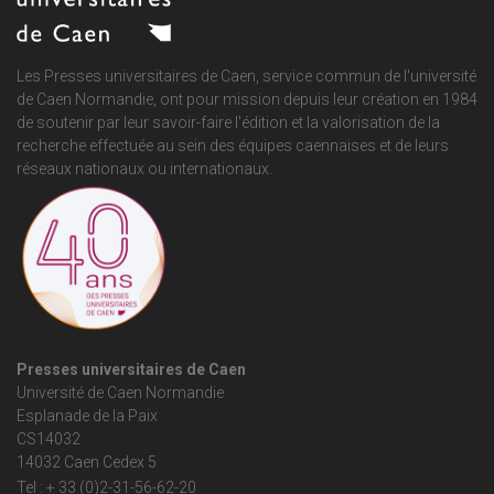
Les Presses universitaires de Caen, service commun de
l'université
de Caen Normandie
, ont pour mission depuis leur création en 1984
de soutenir par leur savoir-faire l'édition et la valorisation de la
recherche effectuée au sein des équipes caennaises et de leurs
réseaux nationaux ou internationaux.
Presses universitaires de Caen
Université de Caen Normandie
Esplanade de la Paix
CS14032
14032 Caen Cedex 5
Tel : + 33 (0)2-31-56-62-20