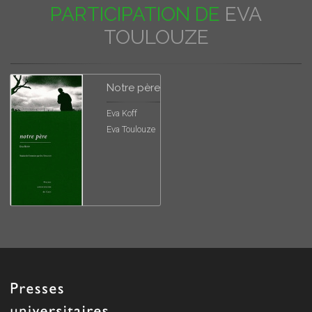
PARTICIPATION DE
EVA
TOULOUZE
Notre père
Eva Koff
Eva Toulouze