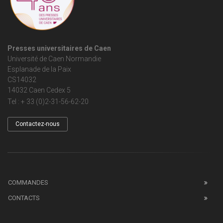
Presses universitaires de Caen
Université de Caen Normandie
Esplanade de la Paix
CS14032
14032 Caen Cedex 5
Tel : + 33 (0)2-31-56-62-20
Contactez-nous
COMMANDES
CONTACTS