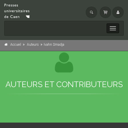
Toggle
navigati
Accueil
Auteurs
Ivahn Smadja
AUTEURS ET CONTRIBUTEURS