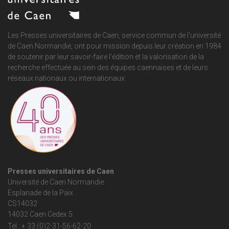
Les Presses universitaires de Caen, service commun de
l'université
de Caen Normandie
, ont pour mission depuis leur création en 1984
de soutenir par leur savoir-faire l'édition et la valorisation de la
recherche effectuée au sein des équipes caennaises et de leurs
réseaux nationaux ou internationaux.
Presses universitaires de Caen
Université de Caen Normandie
Esplanade de la Paix
CS14032
14032 Caen Cedex 5
Tel : + 33 (0)2-31-56-62-20