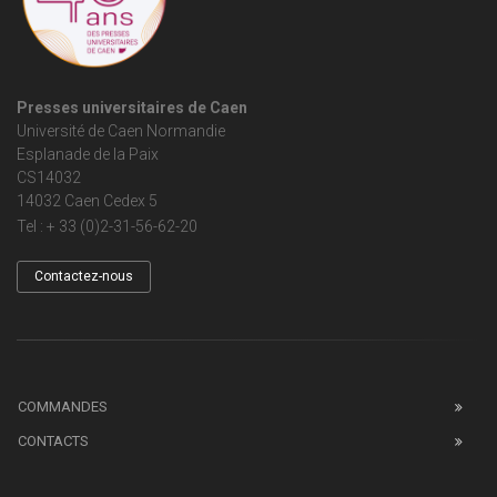
Presses universitaires de Caen
Université de Caen Normandie
Esplanade de la Paix
CS14032
14032 Caen Cedex 5
Tel : + 33 (0)2-31-56-62-20
Contactez-nous
COMMANDES
CONTACTS