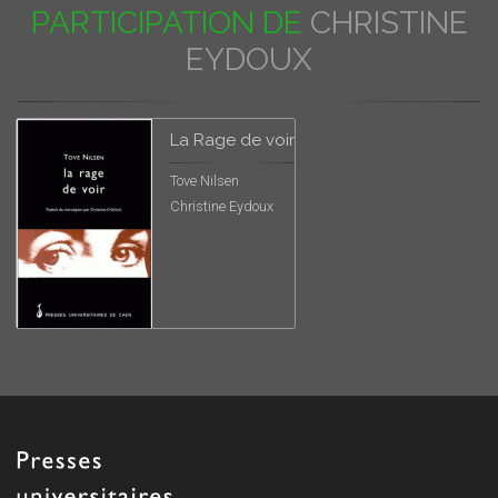
PARTICIPATION DE
CHRISTINE
EYDOUX
La Rage de voir
Tove Nilsen
Christine Eydoux