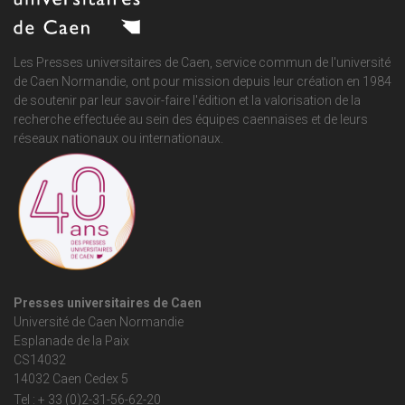
Les Presses universitaires de Caen, service commun de
l'université
de Caen Normandie
, ont pour mission depuis leur création en 1984
de soutenir par leur savoir-faire l'édition et la valorisation de la
recherche effectuée au sein des équipes caennaises et de leurs
réseaux nationaux ou internationaux.
Presses universitaires de Caen
Université de Caen Normandie
Esplanade de la Paix
CS14032
14032 Caen Cedex 5
Tel : + 33 (0)2-31-56-62-20