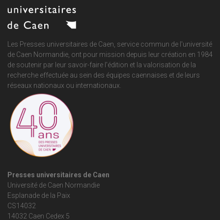
Les Presses universitaires de Caen, service commun de
l'université
de Caen Normandie
, ont pour mission depuis leur création en 1984
de soutenir par leur savoir-faire l'édition et la valorisation de la
recherche effectuée au sein des équipes caennaises et de leurs
réseaux nationaux ou internationaux.
Presses universitaires de Caen
Université de Caen Normandie
Esplanade de la Paix
CS14032
14032 Caen Cedex 5