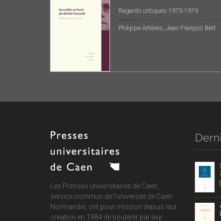
Regards critiques 1975-1979
Philippe Artières, Jean-François Bert
Derni
Les Presses universitaires de Caen,
service commun de
l'université de Caen
Normandie
, ont pour mission depuis leur
création en 1984 de soutenir par leur