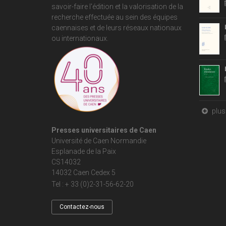
savoir-faire l'édition et la valorisation de la
recherche effectuée au sein des équipes
caennaises et de leurs réseaux nationaux
ou internationaux.
plus 
Presses universitaires de Caen
Université de Caen Normandie
Esplanade de la Paix
CS14032
14032 Caen Cedex 5
Tel : + 33 (0)2-31-56-62-20
Contactez-nous