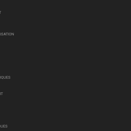
T
LISATION
SIQUES
IT
QUES