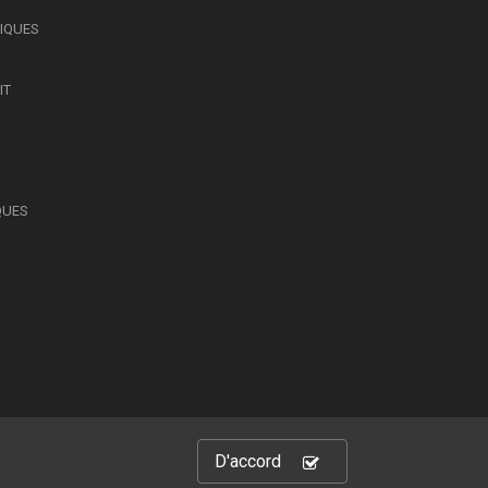
SIQUES
IT
QUES
D'accord
hts Reserved