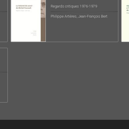
Regards critiques 1976-1979
Philippe Artières, Jean-François Bert