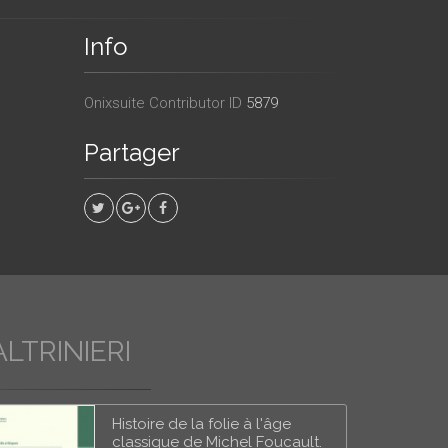
Info
Onixsuite Contributor ID
5879
Partager
LTRINIERI
Histoire de la folie à l'âge
classique de Michel Foucault.