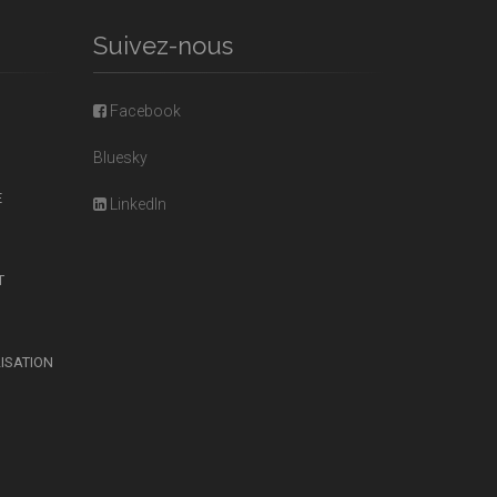
Suivez-nous
Facebook
Bluesky
E
LinkedIn
T
LISATION