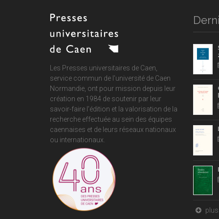
Derni
Les Presses universitaires de Caen,
service commun de
l'université de Caen
Normandie
, ont pour mission depuis leur
création en 1984 de soutenir par leur
savoir-faire l'édition et la valorisation de la
recherche effectuée au sein des équipes
caennaises et de leurs réseaux nationaux
ou internationaux.
plus 