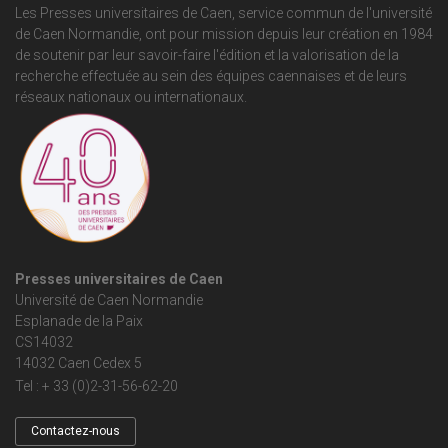
Les Presses universitaires de Caen, service commun de
l'université
de Caen Normandie
, ont pour mission depuis leur création en 1984
de soutenir par leur savoir-faire l'édition et la valorisation de la
recherche effectuée au sein des équipes caennaises et de leurs
réseaux nationaux ou internationaux.
Presses universitaires de Caen
Université de Caen Normandie
Esplanade de la Paix
CS14032
14032 Caen Cedex 5
Tel : + 33 (0)2-31-56-62-20
Contactez-nous