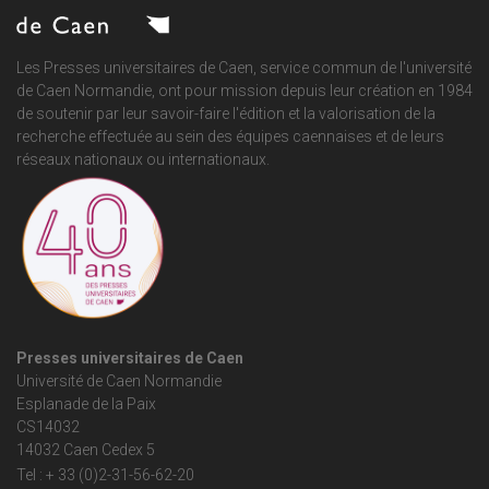
Les Presses universitaires de Caen, service commun de
l'université
de Caen Normandie
, ont pour mission depuis leur création en 1984
de soutenir par leur savoir-faire l'édition et la valorisation de la
recherche effectuée au sein des équipes caennaises et de leurs
réseaux nationaux ou internationaux.
Presses universitaires de Caen
Université de Caen Normandie
Esplanade de la Paix
CS14032
14032 Caen Cedex 5
Tel : + 33 (0)2-31-56-62-20