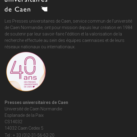
Les Presses universitaires de Caen, service commun de
l'université
de Caen Normandie
, ont pour mission depuis leur création en 1984
de soutenir par leur savoir-faire l'édition et la valorisation de la
recherche effectuée au sein des équipes caennaises et de leurs
réseaux nationaux ou internationaux.
Presses universitaires de Caen
Université de Caen Normandie
Esplanade de la Paix
CS14032
14032 Caen Cedex 5
Tel : + 33 (0)2-31-56-62-20