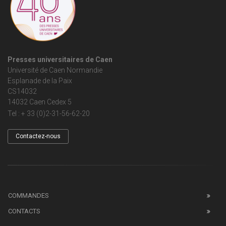
Presses universitaires de Caen
Université de Caen Normandie
Esplanade de la Paix
CS14032
14032 Caen Cedex 5
Tel : + 33 (0)2-31-56-62-20
Contactez-nous
COMMANDES
CONTACTS