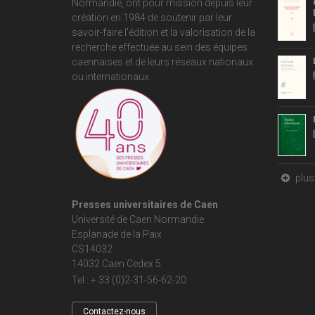
Normandie
, ont pour mission depuis leur
création en 1984 de soutenir par leur
savoir-faire l'édition et la valorisation de la
recherche effectuée au sein des équipes
caennaises et de leurs réseaux nationaux
ou internationaux.
plus 
Presses universitaires de Caen
Université de Caen Normandie
Esplanade de la Paix
CS14032
14032 Caen Cedex 5
Tel : + 33 (0)2-31-56-62-20
Contactez-nous