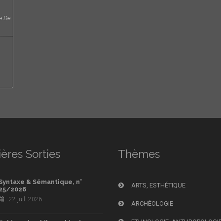
le
De
ères Sorties
Thèmes
Syntaxe & Sémantique, n°
ARTS, ESTHÉTIQUE
25/2026
22 juil. 2026
ARCHÉOLOGIE