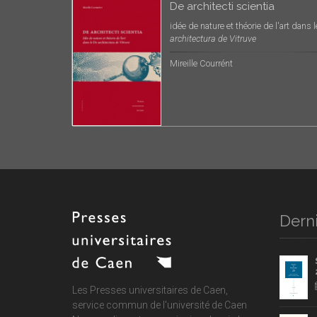
De architecti scientia
idée de nature et théorie de l'art dans 
architectura de Vitruve
Mireille Courrént
Derni
Les Presses universitaires de Caen,
service commun de
l'université de Caen