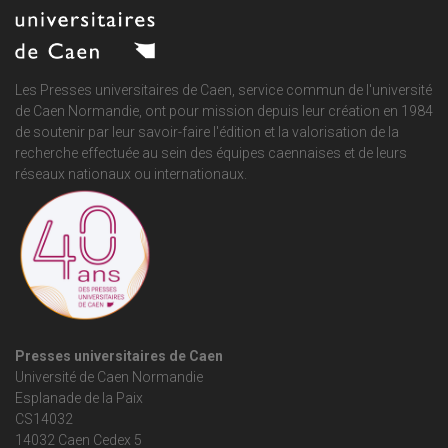
Les Presses universitaires de Caen, service commun de
l'université
de Caen Normandie
, ont pour mission depuis leur création en 1984
de soutenir par leur savoir-faire l'édition et la valorisation de la
recherche effectuée au sein des équipes caennaises et de leurs
réseaux nationaux ou internationaux.
Presses universitaires de Caen
Université de Caen Normandie
Esplanade de la Paix
CS14032
14032 Caen Cedex 5