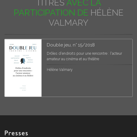
TITRES
AVEC LA
PARTICIPATION DE
HÉLÈNE
VALMARY
Double jeu, n° 15/2018
Drôles d'endroits pour une rencontre : l'acteur
amateur au cinéma et au théâtre
Hélène Valmary