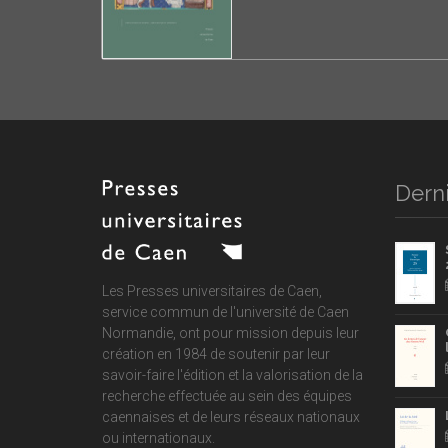
Derni
Les Presses universitaires de Caen,
service commun de
l'université de Caen
Normandie
, ont pour mission depuis leur
création en 1984 de soutenir par leur
savoir-faire l'édition et la valorisation de la
recherche effectuée au sein des équipes
caennaises et de leurs réseaux nationaux
ou internationaux.