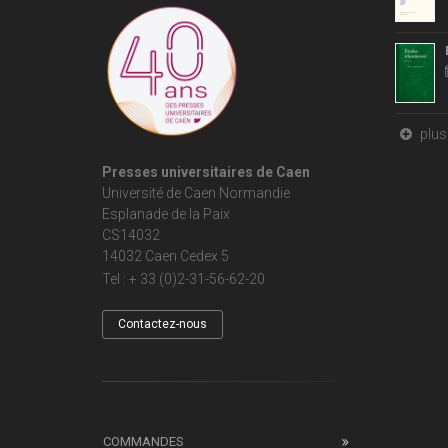
plus 
Presses universitaires de Caen
Université de Caen Normandie
Esplanade de la Paix
CS14032
14032 Caen Cedex 5
Tel : + 33 (0)2-31-56-62-20
Contactez-nous
COMMANDES