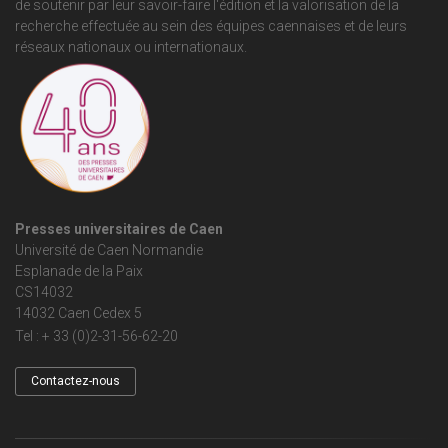
de soutenir par leur savoir-faire l'édition et la valorisation de la
recherche effectuée au sein des équipes caennaises et de leurs
réseaux nationaux ou internationaux.
Presses universitaires de Caen
Université de Caen Normandie
Esplanade de la Paix
CS14032
14032 Caen Cedex 5
Tel : + 33 (0)2-31-56-62-20
Contactez-nous